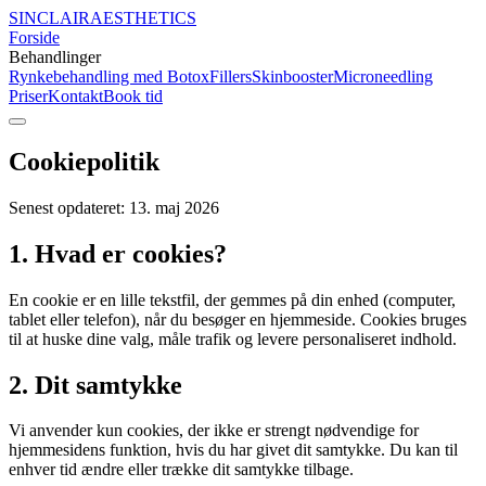
SINCLAIR
AESTHETICS
Forside
Behandlinger
Rynkebehandling med Botox
Fillers
Skinbooster
Microneedling
Priser
Kontakt
Book tid
Cookiepolitik
Senest opdateret:
13. maj 2026
1. Hvad er cookies?
En cookie er en lille tekstfil, der gemmes på din enhed (computer,
tablet eller telefon), når du besøger en hjemmeside. Cookies bruges
til at huske dine valg, måle trafik og levere personaliseret indhold.
2. Dit samtykke
Vi anvender kun cookies, der ikke er strengt nødvendige for
hjemmesidens funktion, hvis du har givet dit samtykke. Du kan til
enhver tid ændre eller trække dit samtykke tilbage.