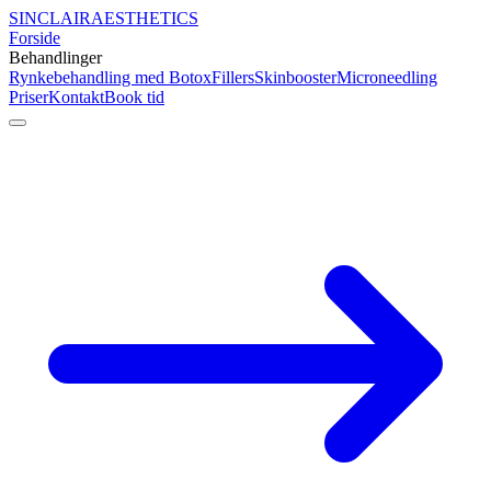
SINCLAIR
AESTHETICS
Forside
Behandlinger
Rynkebehandling med Botox
Fillers
Skinbooster
Microneedling
Priser
Kontakt
Book tid